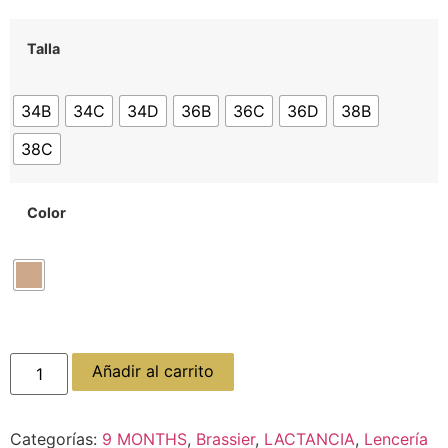
Talla
34B
34C
34D
36B
36C
36D
38B
38C
Color
Añadir al carrito
Categorías:
9 MONTHS
,
Brassier
,
LACTANCIA
,
Lencería