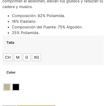
comprimen el abdomen, elevan tus glúteos y reducen tu
cadera y muslos.
Composición: 82% Poliamida.
18% Elastano.
Composición del Puente: 75% Algodón.
25% Poliamida.
Talla
CH
M
G
XG
Color