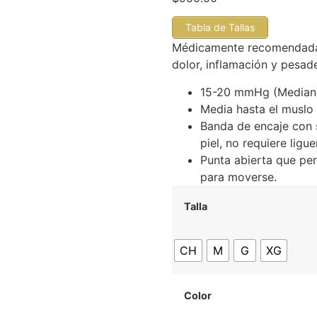
Tabla de Tallas
Médicamente recomendadas 
dolor, inflamación y pesade
15-20 mmHg (Median
Media hasta el muslo
Banda de encaje con s
piel, no requiere ligue
Punta abierta que pe
para moverse.
Talla
CH
M
G
XG
Color