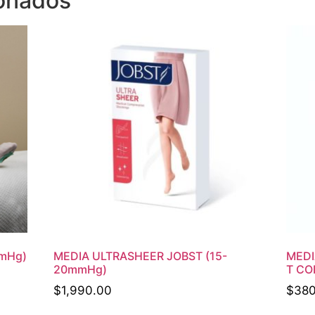
ionados
mmHg)
MEDIA ULTRASHEER JOBST (15-
MEDI
20mmHg)
T CO
$
1,990.00
$
380